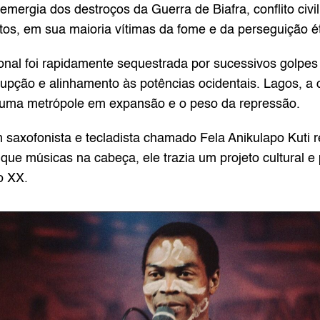
 emergia dos destroços da Guerra de Biafra, conflito civi
os, em sua maioria vítimas da fome e da perseguição ét
nal foi rapidamente sequestrada por sucessivos golpes 
upção e alinhamento às potências ocidentais. Lagos, a cap
e uma metrópole em expansão e o peso da repressão.
saxofonista e tecladista chamado Fela Anikulapo Kuti r
e músicas na cabeça, ele trazia um projeto cultural e p
o XX.