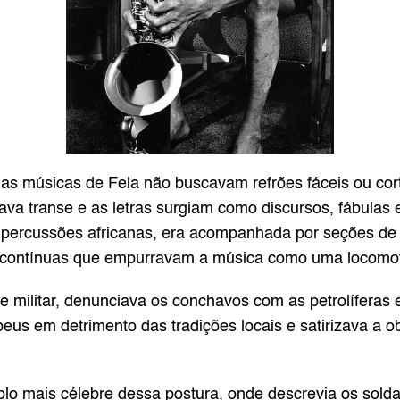
, as músicas de Fela não buscavam refrões fáceis ou cor
iava transe e as letras surgiam como discursos, fábulas 
e percussões africanas, era acompanhada por seções de 
xo contínuas que empurravam a música como uma locomot
 militar, denunciava os conchavos com as petrolíferas est
peus em detrimento das tradições locais e satirizava a o
plo mais célebre dessa postura, onde descrevia os sol