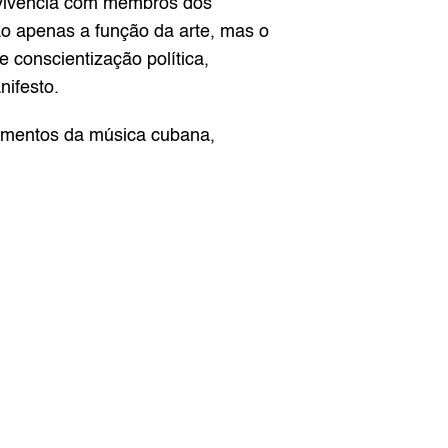
nvivência com membros dos 
ão apenas a função da arte, mas o 
conscientização política, 
nifesto.
lementos da música cubana, 