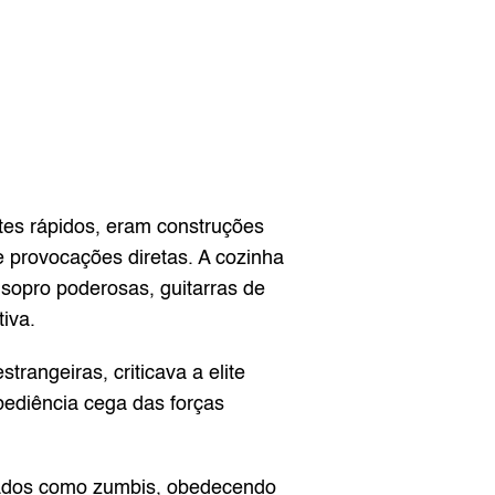
tes rápidos, eram construções 
e provocações diretas. A cozinha 
sopro poderosas, guitarras de 
iva.
rangeiras, criticava a elite 
bediência cega das forças 
dados como zumbis, obedecendo 