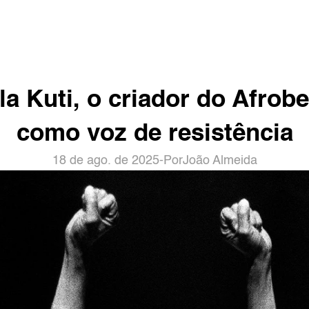
la Kuti, o criador do Afrobea
como voz de resistência
18 de ago. de 2025
-
Por
João Almeida