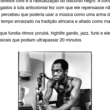
ireitos civis e a radicalização do discurso negro. A co
igados à luta anticolonial fez com que ele repensasse n
le percebeu que poderia usar a música como uma arma de 
tempo enraizado na tradição africana e afiado como ma
ue fundia ritmos yorubá, highlife ganês, jazz, funk e e
sicais que podiam ultrapassar 20 minutos.