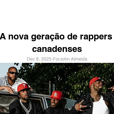
A nova geração de rappers 
canadenses
Dec 8, 2025
-
For
John Almeida