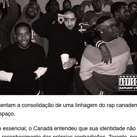
ntam a consolidação de uma linhagem do rap canadense
espaço.
 essencial, o Canadá entendeu que sua identidade não su