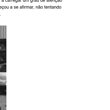
a a carregar um grau de atenção 
çou a se afirmar, não tentando 
.