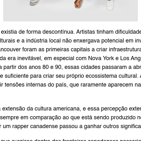
xistia de forma descontínua. Artistas tinham dificuldade
urais e a indústria local não enxergava potencial em in
ncouver foram as primeiras capitais a criar infraestrutu
a era inevitável, em especial com Nova York e Los Ange
a partir dos anos 80 e 90, essas cidades passaram a ab
 suficiente para criar seu próprio ecossistema cultural.
tir tensões internas do país, que raramente aparecem na 
 extensão da cultura americana, e essa percepção exte
sempre em comparação ao que está sendo produzido no
r um rapper canadense passou a ganhar outros signific