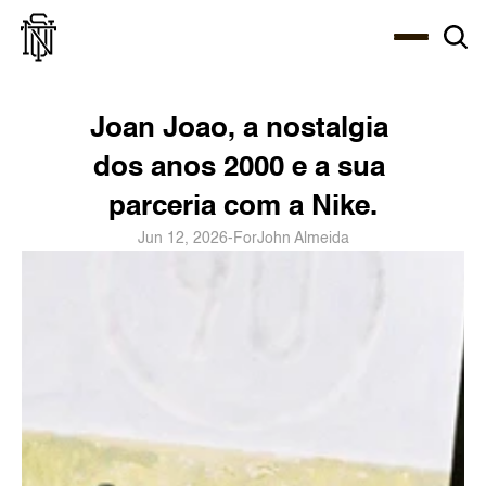
Select Language
About
Zine
Coffee
Coffee
Coffee
ENG
Joan Joao, a nostalgia 
dos anos 2000 e a sua 
parceria com a Nike.
Jun 12, 2026
-
For
John Almeida