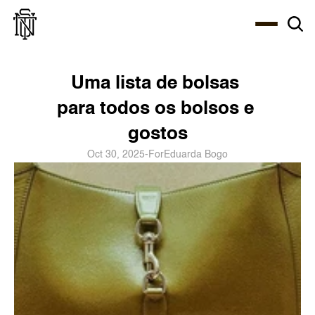
Select Language
About
Zine
Coffee
Coffee
Coffee
ENG
Uma lista de bolsas 
para todos os bolsos e 
gostos
Oct 30, 2025
-
For
Eduarda Bogo