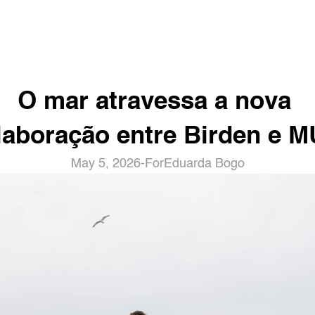
O mar atravessa a nova 
laboração entre Birden e M
May 5, 2026
-
For
Eduarda Bogo