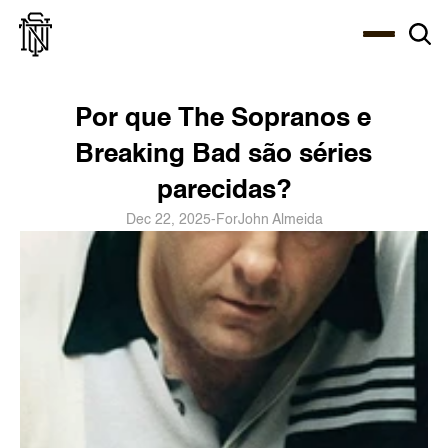
Select Language
About
Zine
Coffee
Coffee
Coffee
ENG
Por que The Sopranos e 
Breaking Bad são séries 
parecidas?
Dec 22, 2025
-
For
John Almeida