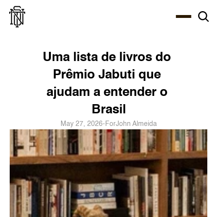
Select Language
About
Zine
Coffee
Coffee
Coffee
ENG
Uma lista de livros do 
Prêmio Jabuti que 
ajudam a entender o 
Brasil
May 27, 2026
-
For
John Almeida