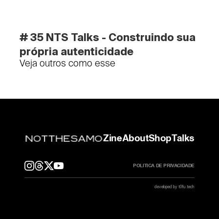
# 35 NTS Talks - Construindo sua 
própria autenticidade
Veja outros como esse
Zine
About
Shop
Talks
POLITICA DE PRIVACIDADE
developed by t0fu.tech