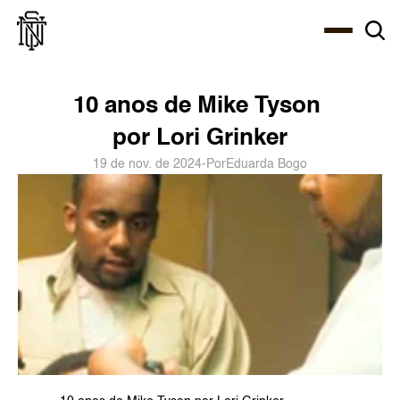
Select Language
About
Zine
Agency
Café
Shop
PT-BR
10 anos de Mike Tyson 
por Lori Grinker
19 de nov. de 2024
-
Por
Eduarda Bogo