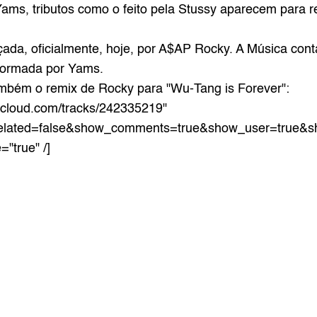
s, tributos como o feito pela 
Stussy
 aparecem para r
nçada, oficialmente, hoje, por A$AP Rocky. A Música cont
formada por Yams.
ambém o 
remix
 de Rocky para "Wu-Tang is Forever":
dcloud.com/tracks/242335219" 
elated=false&show_comments=true&show_user=true&sho
"true" /]