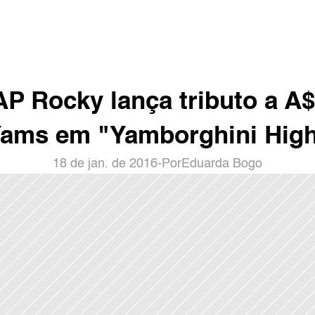
P Rocky lança tributo a A$
ams em "Yamborghini Hig
18 de jan. de 2016
-
Por
Eduarda Bogo