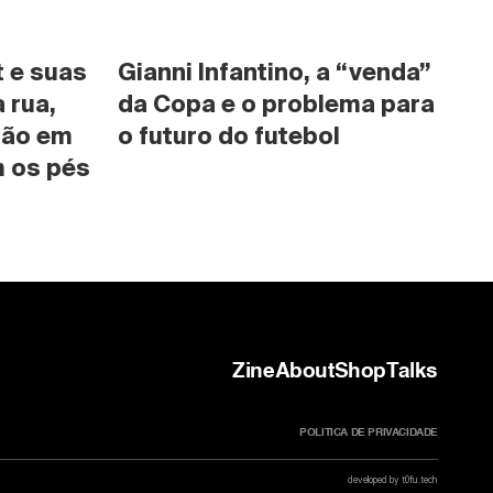
 e suas 
Gianni Infantino, a “venda” 
rua, 
da Copa e o problema para 
são em 
o futuro do futebol
 os pés 
Zine
About
Shop
Talks
POLITICA DE PRIVACIDADE
developed by t0fu.tech