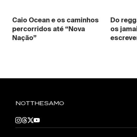
Caio Ocean e os caminhos 
Do regg
percorridos até “Nova 
os jama
Nação”
escrever