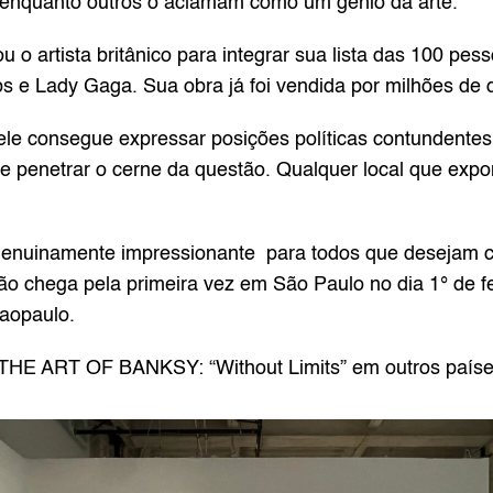
 enquanto outros o aclamam como um gênio da arte.
 o artista britânico para integrar sua lista das 100 pes
 e Lady Gaga. Sua obra já foi vendida por milhões de d
le consegue expressar posições políticas contundentes 
penetrar o cerne da questão. Qualquer local que exponh
enuinamente impressionante  para todos que desejam ce
ão chega pela primeira vez em São Paulo no dia 1° de fe
saopaulo
.
 THE ART OF BANKSY: “Without Limits” em outros paíse