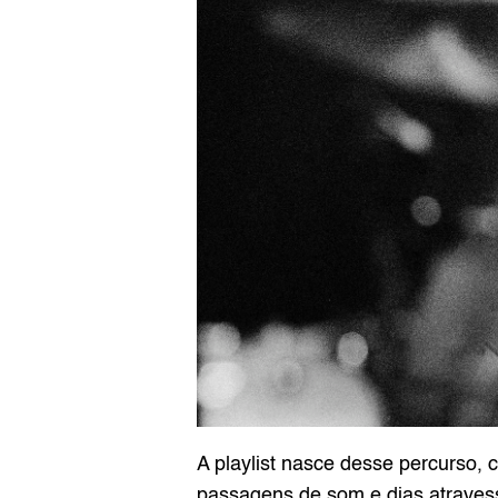
A playlist nasce desse percurso,
passagens de som e dias atravess