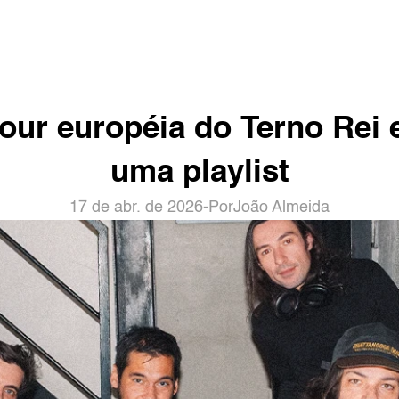
tour européia do Terno Rei 
uma playlist
17 de abr. de 2026
-
Por
João Almeida