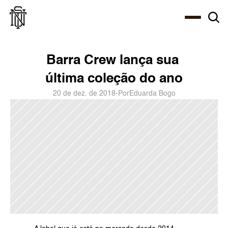
Select Language
About
Zine
Agency
Café
Shop
PT-BR
Barra Crew lança sua 
última coleção do ano
20 de dez. de 2018
-
Por
Eduarda Bogo