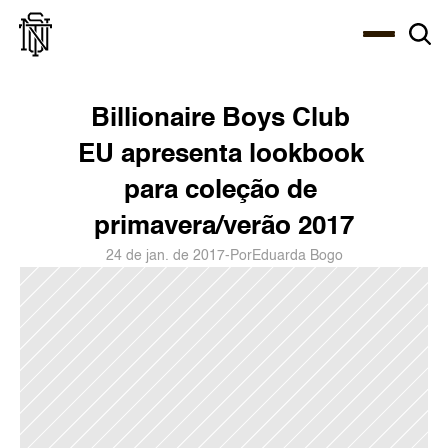
Select Language
About
Zine
Agency
Café
Shop
PT-BR
Billionaire Boys Club 
EU apresenta lookbook 
para coleção de 
primavera/verão 2017
24 de jan. de 2017
-
Por
Eduarda Bogo