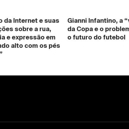
da Internet e suas 
Gianni Infantino, a “
ões sobre a rua, 
da Copa e o problem
ia e expressão em 
o futuro do futebol
do alto com os pés 
”