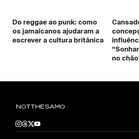
Do reggae ao punk: como 
Cansado 
os jamaicanos ajudaram a 
concepç
escrever a cultura britânica
influênc
“Sonhan
no chão