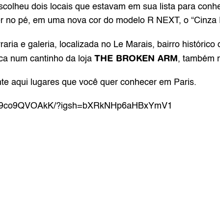
escolheu dois locais que estavam em sua lista para conh
er no pé, em uma nova cor do modelo R NEXT, o “Cinza E
vraria e galeria, localizada no Le Marais, bairro históric
THE BROKEN ARM
ica num cantinho da loja 
, também 
te aqui lugares que você quer conhecer em Paris.
el/C9co9QVOAkK/?igsh=bXRkNHp6aHBxYmV1