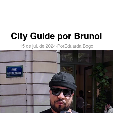
City Guide por Brunol
15 de jul. de 2024
-
Por
Eduarda Bogo