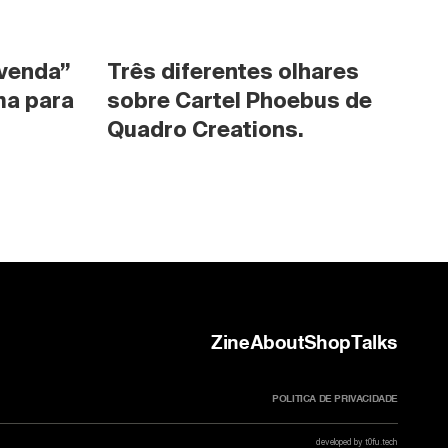
venda” 
Três diferentes olhares 
a para 
sobre Cartel Phoebus de 
Quadro Creations.
Zine
About
Shop
Talks
POLITICA DE PRIVACIDADE
developed by t0fu.tech