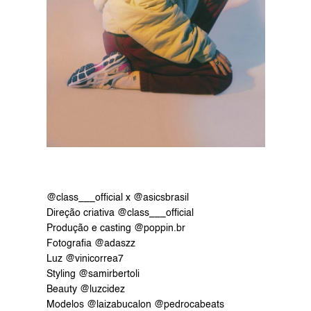
@class___official x @asicsbrasil
Direção criativa @class___official
Produção e casting @poppin.br
Fotografia @adaszz
Luz @vinicorrea7
Styling @samirbertoli
Beauty @luzcidez
Modelos @laizabucalon @pedrocabeats