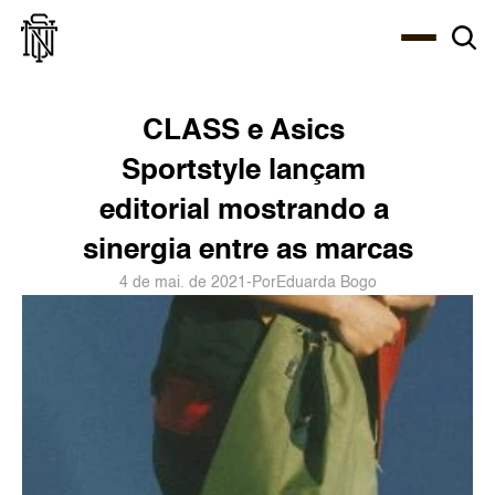
Select Language
About
Zine
Agency
Café
Shop
PT-BR
CLASS e Asics 
Sportstyle lançam 
editorial mostrando a 
sinergia entre as marcas
4 de mai. de 2021
-
Por
Eduarda Bogo