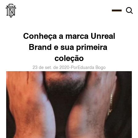
Select Language
About
Zine
Agency
Café
Shop
PT-BR
Conheça a marca Unreal 
Brand e sua primeira 
coleção
23 de set. de 2020
-
Por
Eduarda Bogo