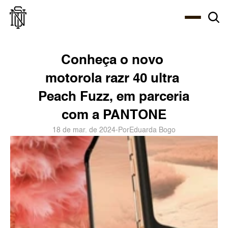
Select Language
About
Zine
Agency
Café
Shop
PT-BR
Conheça o novo 
motorola razr 40 ultra 
Peach Fuzz, em parceria 
com a PANTONE
18 de mar. de 2024
-
Por
Eduarda Bogo