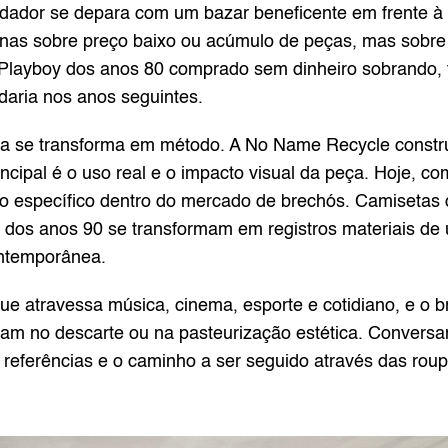
dador se depara com um bazar beneficente em frente à s
as sobre preço baixo ou acúmulo de peças, mas sobre ci
Playboy dos anos 80 comprado sem dinheiro sobrando, f
aria nos anos seguintes.
iva se transforma em método. A No Name Recycle construi
rincipal é o uso real e o impacto visual da peça. Hoje, c
o específico dentro do mercado de brechós. Camisetas de
e dos anos 90 se transformam em registros materiais de
ontemporânea.
ue atravessa música, cinema, esporte e cotidiano, e o 
cam no descarte ou na pasteurização estética. Conversa
 referências e o caminho a ser seguido através das roup