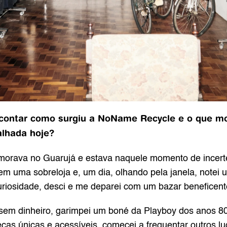
ntar como surgiu a NoName Recycle e o que moti
alhada hoje?
orava no Guarujá e estava naquele momento de incertez
 uma sobreloja e, um dia, olhando pela janela, notei 
curiosidade, desci e me deparei com um bazar beneficent
em dinheiro, garimpei um boné da Playboy dos anos 80 
eças únicas e acessíveis, comecei a frequentar outros lu