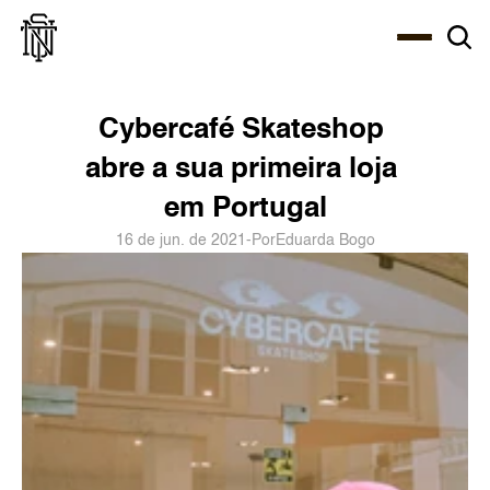
Select Language
About
Zine
Agency
Café
Shop
PT-BR
Cybercafé Skateshop 
abre a sua primeira loja 
em Portugal
16 de jun. de 2021
-
Por
Eduarda Bogo