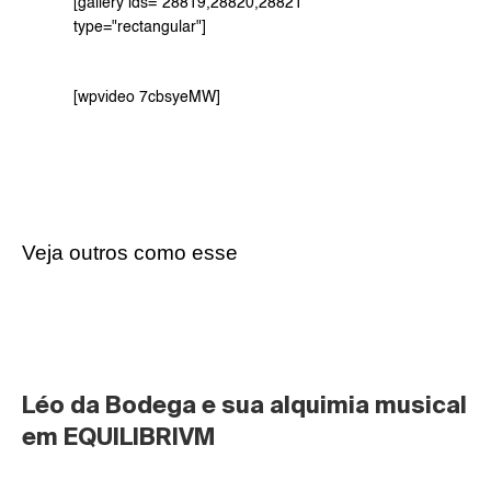
[gallery ids="28819,28820,28821" 
type="rectangular"]
[wpvideo 7cbsyeMW]
Veja outros como esse
Léo da Bodega e sua alquimia musical 
em EQUILIBRIVM