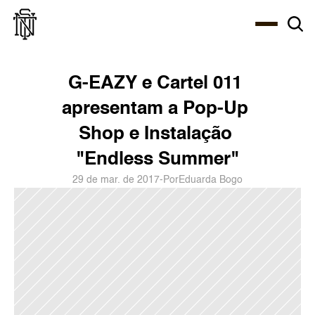
Select Language
About
Zine
Agency
Café
Shop
PT-BR
G-EAZY e Cartel 011 
apresentam a Pop-Up 
Shop e Instalação 
"Endless Summer"
29 de mar. de 2017
-
Por
Eduarda Bogo