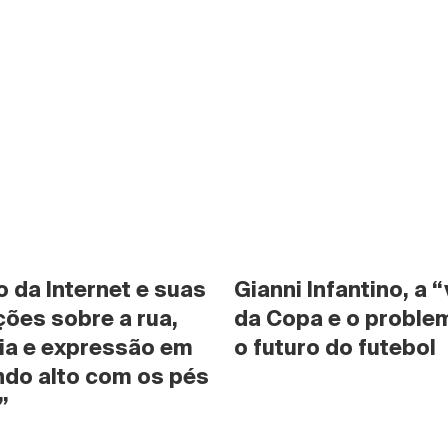
da Internet e suas 
Gianni Infantino, a “
ões sobre a rua, 
da Copa e o problem
ia e expressão em 
o futuro do futebol
do alto com os pés 
”