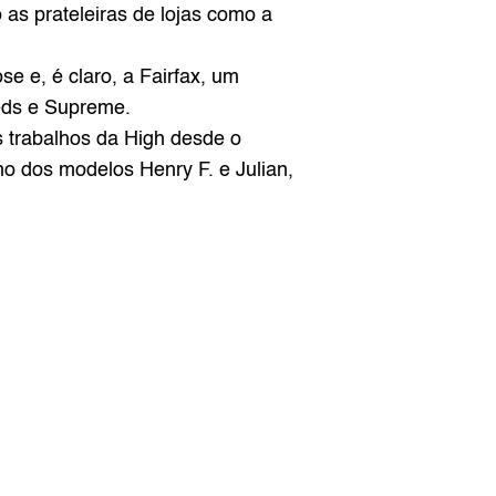
 vem se expandindo e tomando as prateleiras de lojas como a 
e e, é claro, a Fairfax, um 
reds e Supreme.
s trabalhos da High desde o 
o dos modelos Henry F. e Julian, 