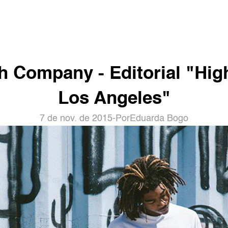
h Company - Editorial "High
Los Angeles"
7 de nov. de 2015
-
Por
Eduarda Bogo