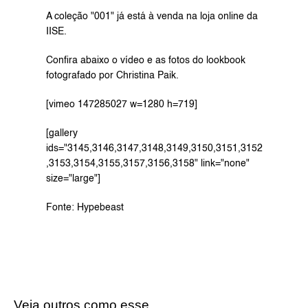
A coleção "001" já está à venda na 
loja online
 da 
IISE.
Confira abaixo o vídeo e as fotos do lookbook 
fotografado por Christina Paik.
[vimeo 147285027 w=1280 h=719]
[gallery 
ids="3145,3146,3147,3148,3149,3150,3151,3152
,3153,3154,3155,3157,3156,3158" link="none" 
size="large"]
Fonte: 
Hypebeast
Veja outros como esse