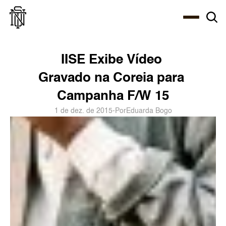
Select Language
About
Zine
Agency
Café
Shop
PT-BR
IISE Exibe Vídeo 
Gravado na Coreia para 
Campanha F/W 15
1 de dez. de 2015
-
Por
Eduarda Bogo