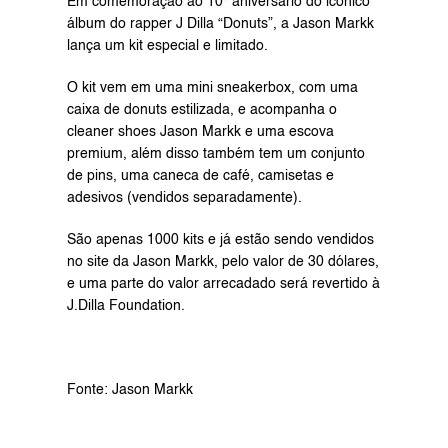
Em comemoração ao 10º aniversario do icônico 
álbum do rapper J Dilla “Donuts”, a Jason Markk 
lança um kit especial e limitado.
O kit vem em uma mini sneakerbox, com uma 
caixa de donuts estilizada, e acompanha o 
cleaner shoes Jason Markk e uma escova 
premium, além disso também tem um conjunto 
de pins, uma caneca de café, camisetas e 
adesivos (vendidos separadamente).
São apenas 1000 kits e já estão sendo vendidos 
no site da 
Jason Markk
, pelo valor de 30 dólares, 
e uma parte do valor arrecadado será revertido à 
J.Dilla Foundation
.
Fonte: 
Jason Markk