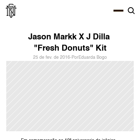
Select Language
About
Zine
Agency
Café
Shop
PT-BR
Jason Markk X J Dilla 
"Fresh Donuts" Kit
25 de fev. de 2016
-
Por
Eduarda Bogo