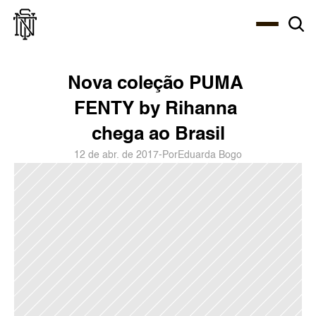
Select Language
About
Zine
Agency
Café
Shop
PT-BR
Nova coleção PUMA 
FENTY by Rihanna 
chega ao Brasil
12 de abr. de 2017
-
Por
Eduarda Bogo