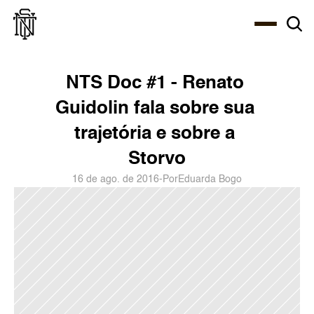
Select Language
About
Zine
Agency
Café
Shop
PT-BR
NTS Doc #1 - Renato 
Guidolin fala sobre sua 
trajetória e sobre a 
Storvo
16 de ago. de 2016
-
Por
Eduarda Bogo