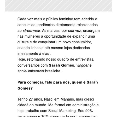
Cada vez mais o público feminino tem aderido e 
consumido tendências diretamente relacionadas 
ao 
streetwear
. As marcas, por sua vez, enxergam 
nas mulheres a oportunidade de expandir uma 
cultura e de conquistar um novo consumidor, 
criando linhas e até mesmo lojas dedicadas 
inteiramente à elas .
Hoje, retomando nosso quadro de entrevistas, 
Sarah Gomes
conversamos com 
, 
vlogger
 e 
social influencer
 brasileira.
Para começar, fale para nós, quem é Sarah 
Gomes?
Tenho 27 anos, Nasci em Manaus, mas cresci 
cidadã do mundo. Me formei em administração e 
hoje trabalho com Social Marketing. Sou 90% 
vegetariana e 10% apaixonada por hambúrguer. 