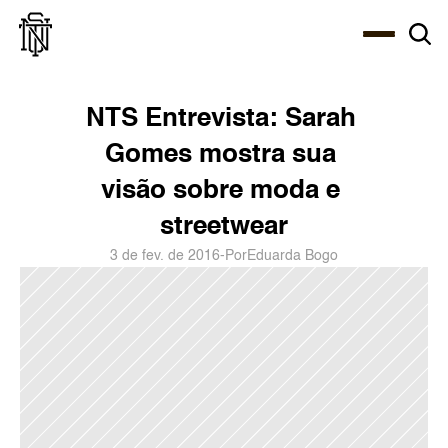
Select Language
About
Zine
Agency
Café
Shop
PT-BR
NTS Entrevista: Sarah 
Gomes mostra sua 
visão sobre moda e 
streetwear
3 de fev. de 2016
-
Por
Eduarda Bogo