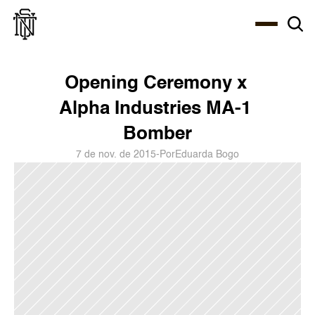
Select Language
About
Zine
Agency
Café
Shop
PT-BR
Opening Ceremony x 
Alpha Industries MA-1 
Bomber
7 de nov. de 2015
-
Por
Eduarda Bogo