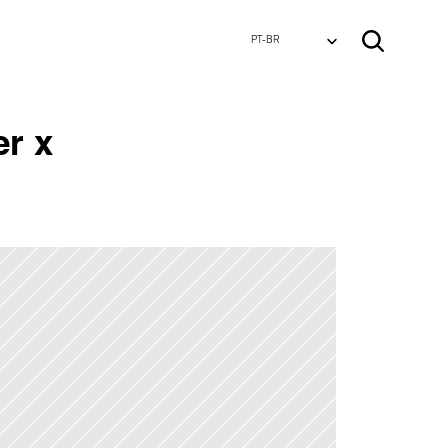
Select Language
Select Language
PT-BR
PT-BR
r x 