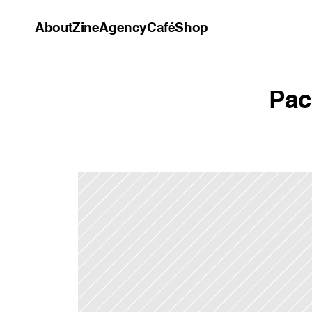
About
About
Zine
Zine
Agency
Agency
Café
Café
Shop
Shop
Pac