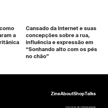
 como 
Cansado da Internet e suas 
ram a 
concepções sobre a rua, 
ritânica
influência e expressão em 
“Sonhando alto com os pés 
no chão”
Zine
About
Shop
Talks
POLITICA DE PRIVACIDADE