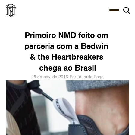
Select Language
About
Zine
Agency
Café
Shop
PT-BR
Primeiro NMD feito em 
parceria com a Bedwin 
& the Heartbreakers 
chega ao Brasil
25 de nov. de 2016
-
Por
Eduarda Bogo