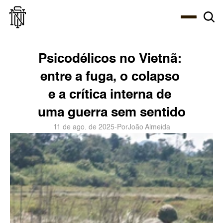
Select Language
About
Zine
Agency
Café
Shop
PT-BR
Psicodélicos no Vietnã: 
entre a fuga, o colapso 
e a crítica interna de 
uma guerra sem sentido
11 de ago. de 2025
-
Por
João Almeida