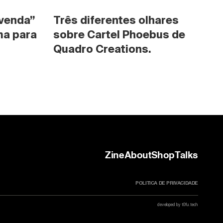
venda” 
Três diferentes olhares 
a para 
sobre Cartel Phoebus de 
Quadro Creations.
Zine
About
Shop
Talks
POLITICA DE PRIVACIDADE
developed by t0fu.tech