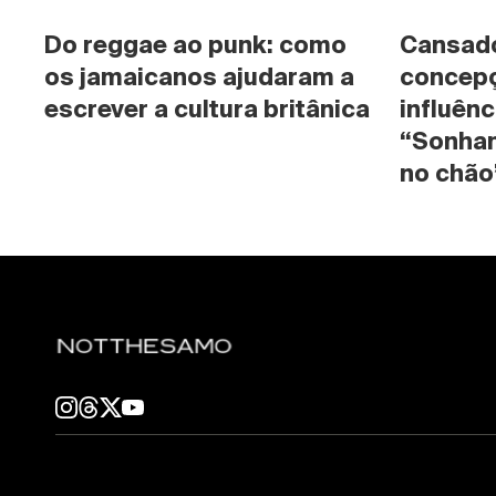
Do reggae ao punk: como 
Cansado 
os jamaicanos ajudaram a 
concepç
escrever a cultura britânica
influênc
“Sonhan
no chão