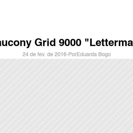
ucony Grid 9000 "Letterm
24 de fev. de 2016
-
Por
Eduarda Bogo