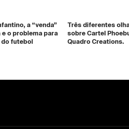
nfantino, a “venda” 
Três diferentes olha
 e o problema para 
sobre Cartel Phoebu
 do futebol
Quadro Creations.