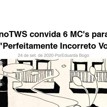
noTWS convida 6 MC's para
"Perfeitamente Incorreto Vo
24 de set. de 2020
-
Por
Eduarda Bogo