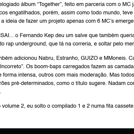
logiado 
álbum “Together”
, feito em parceria com o MC 
iscos engatilhados, porém, assim como todo mundo, teve
e a ideia de fazer um projeto apenas com 6 MC’s emerge
SAI... o Fernando Kep deu um salve que também queria 
 rap underground, que tá na correria, e soltar pelo me
ambém adicionou Nabru, Estranho, GUIZO e MMoneis. Cad
nte Incorreto”. Os boom-baps carregados fazem as camada
 forma intensa, outros com mais moderação. Mas todos
ões pré-determinados, como o título sugere. Nadam cont
.
 o volume 2, eu solto o compilado 1 e 2 numa fita casset