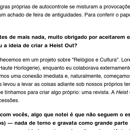
egras próprias de autocontrole se misturam a provocaçõe
 um achado de feira de antiguidades. Para conferir o papo
es de mais nada, muito obrigado por aceitarem es
a ideia de criar a Heist Out?
hecemos em um projeto sobre "Relógios e Cultura". Lo
Haute Horlogerie), enquanto eu colaborava externamente. 
emos uma conexão imediata e, naturalmente, começamos 
os levou a levar as coisas adiante sob nossos próprios 
e tínhamos para criar algo próprio: uma revista. A 
Heist
essões.
om vocês, algo que notei é que não seguem o esti
os) — nada de terno e gravata como grande parte des