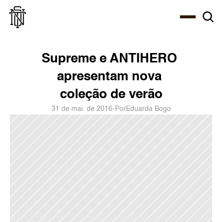
Select Language
About
Zine
Agency
Café
Shop
PT-BR
Supreme e ANTIHERO 
apresentam nova 
coleção de verão
31 de mai. de 2016
-
Por
Eduarda Bogo