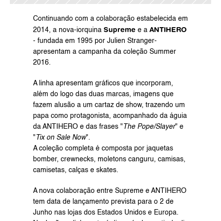
Continuando com a colaboração estabelecida em 
Supreme
ANTIHERO
2014, a nova-iorquina 
 e a 
- fundada em 1995 por Julien Stranger- 
apresentam a campanha da coleção Summer 
2016.
A linha apresentam gráficos que incorporam, 
além do logo das duas marcas, imagens que 
fazem alusão a um cartaz de show, trazendo um 
papa como protagonista, acompanhado da águia 
da ANTIHERO e das frases "
The Pope/Slayer
" e 
"
Tix on Sale Now
".
A coleção completa é composta por jaquetas 
bomber, crewnecks, moletons canguru, camisas, 
camisetas, calças e skates.
A nova colaboração entre Supreme e ANTIHERO 
tem data de lançamento prevista para o 2 de 
Junho nas lojas dos Estados Unidos e Europa. 