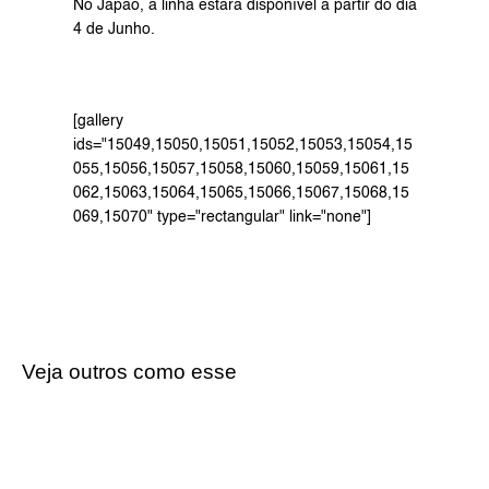
No Japão, a linha estará disponível a partir do dia 
4 de Junho.
[gallery 
ids="15049,15050,15051,15052,15053,15054,15
055,15056,15057,15058,15060,15059,15061,15
062,15063,15064,15065,15066,15067,15068,15
069,15070" type="rectangular" link="none"]
Veja outros como esse