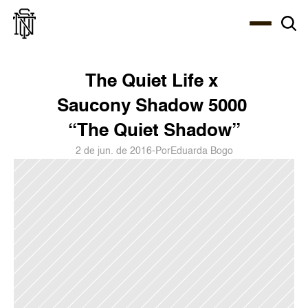
Select Language
About
Zine
Agency
Café
Shop
PT-BR
The Quiet Life x 
Saucony Shadow 5000 
“The Quiet Shadow”
2 de jun. de 2016
-
Por
Eduarda Bogo