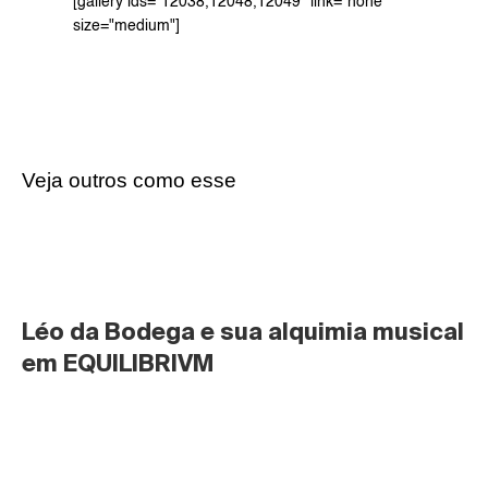
[gallery ids="12038,12048,12049" link="none" 
size="medium"]
Veja outros como esse
Léo da Bodega e sua alquimia musical 
em EQUILIBRIVM