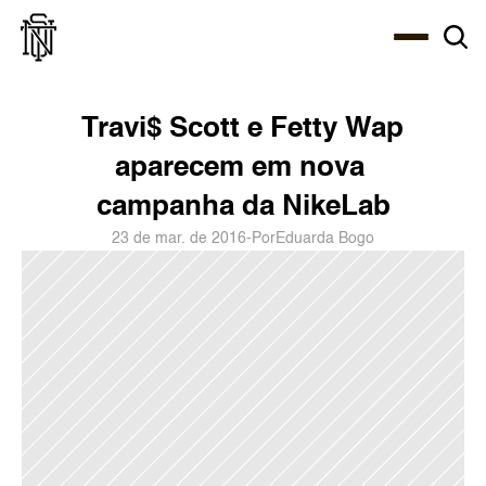
Select Language
About
Zine
Agency
Café
Shop
PT-BR
Travi$ Scott e Fetty Wap 
aparecem em nova 
campanha da NikeLab
23 de mar. de 2016
-
Por
Eduarda Bogo