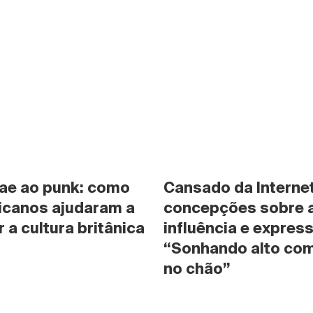
ae ao punk: como 
Cansado da Internet
icanos ajudaram a 
concepções sobre a 
 a cultura britânica
influência e expres
“Sonhando alto com
no chão”