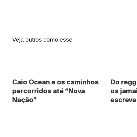
Veja outros como esse
Caio Ocean e os caminhos 
Do regg
percorridos até “Nova 
os jama
Nação”
escrever