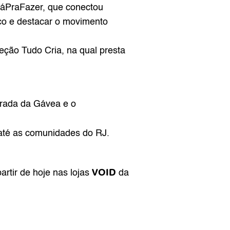
DáPraFazer, que conectou 
co e destacar o movimento 
eção Tudo Cria, na qual presta 
O evento de lançamento da coleção aconteceu no último sábado, em uma mansão na Estrada da Gávea e o 
 até as comunidades do RJ.
VOID
rtir de hoje nas lojas 
 da 