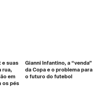
 e suas 
Gianni Infantino, a “venda” 
rua, 
da Copa e o problema para 
são em 
o futuro do futebol
 os pés 