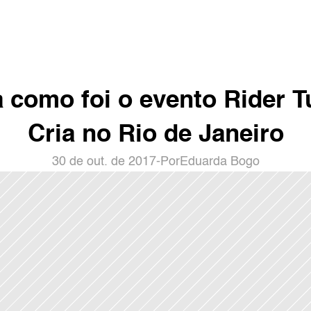
a como foi o evento Rider T
Cria no Rio de Janeiro
30 de out. de 2017
-
Por
Eduarda Bogo