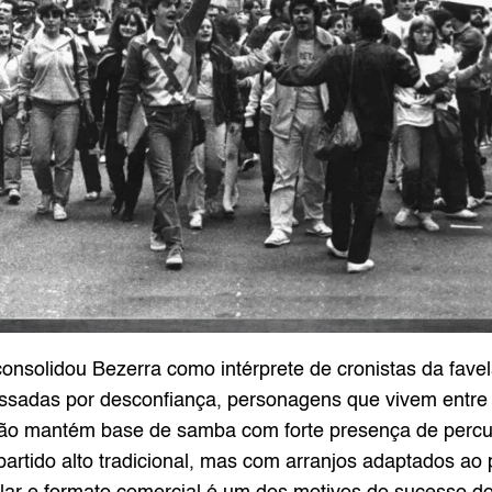
onsolidou Bezerra como intérprete de cronistas da favela
ssadas por desconfiança, personagens que vivem entre o 
ão mantém base de samba com forte presença de percuss
artido alto tradicional, mas com arranjos adaptados ao 