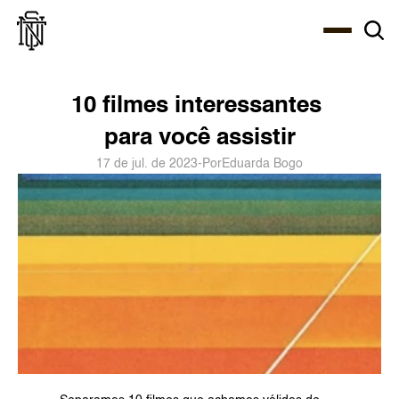
Select Language
About
Zine
Agency
Café
Shop
PT-BR
10 filmes interessantes 
para você assistir
17 de jul. de 2023
-
Por
Eduarda Bogo