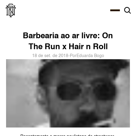
Select Language
About
Zine
Agency
Café
Shop
PT-BR
Barbearia ao ar livre: On 
The Run x Hair n Roll
18 de set. de 2018
-
Por
Eduarda Bogo