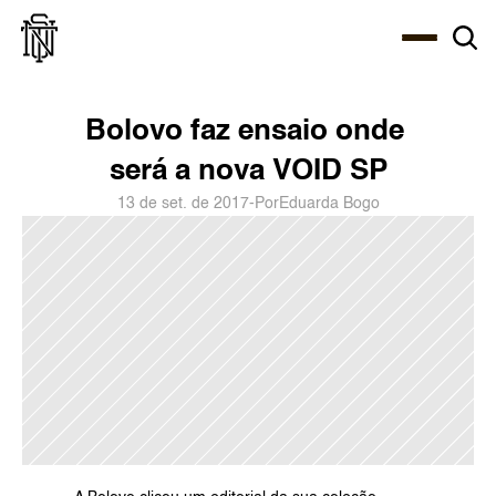
Select Language
About
Zine
Agency
Café
Shop
PT-BR
Bolovo faz ensaio onde 
será a nova VOID SP
13 de set. de 2017
-
Por
Eduarda Bogo