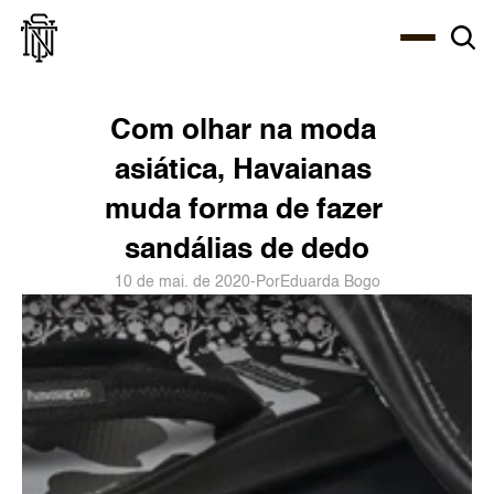
Select Language
About
Zine
Agency
Café
Shop
PT-BR
Com olhar na moda 
asiática, Havaianas 
muda forma de fazer 
sandálias de dedo
10 de mai. de 2020
-
Por
Eduarda Bogo