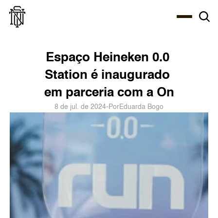
Select Language
About
Zine
Agency
Café
Shop
PT-BR
Espaço Heineken 0.0 
Station é inaugurado 
em parceria com a On
8 de jul. de 2024
-
Por
Eduarda Bogo