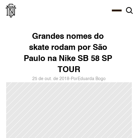
Select Language
About
Zine
Agency
Café
Shop
PT-BR
Grandes nomes do 
skate rodam por São 
Paulo na Nike SB 58 SP 
TOUR
25 de out. de 2018
-
Por
Eduarda Bogo