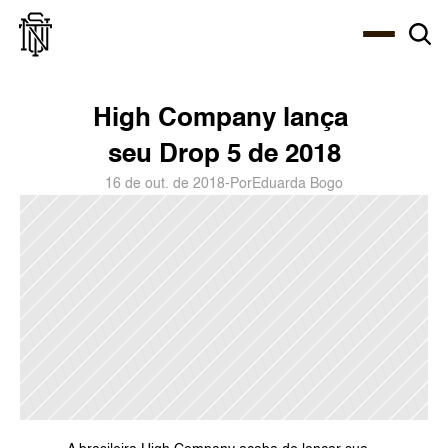
Select Language
About
Zine
Agency
Café
Shop
PT-BR
High Company lança 
seu Drop 5 de 2018
16 de out. de 2018
-
Por
Eduarda Bogo