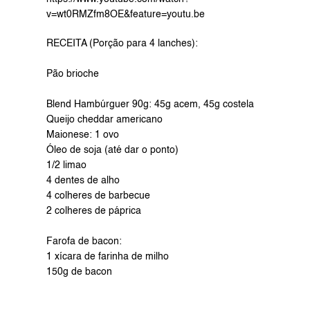
v=wt0RMZfm8OE&feature=youtu.be
RECEITA (Porção para 4 lanches): 
Pão brioche 
Blend Hambúrguer 90g: 45g acem, 45g costela 
Queijo cheddar americano 
Maionese: 1 ovo 
Óleo de soja (até dar o ponto) 
1/2 limao 
4 dentes de alho 
4 colheres de barbecue 
2 colheres de páprica 
Farofa de bacon: 
1 xícara de farinha de milho 
150g de bacon