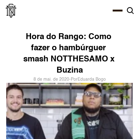
Select Language
About
Zine
Agency
Café
Shop
PT-BR
Hora do Rango: Como 
fazer o hambúrguer 
smash NOTTHESAMO x 
Buzina
8 de mai. de 2020
-
Por
Eduarda Bogo