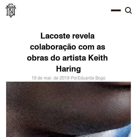
Select Language
About
Zine
Agency
Café
Shop
PT-BR
Lacoste revela 
colaboração com as 
obras do artista Keith 
Haring
19 de mar. de 2019
-
Por
Eduarda Bogo