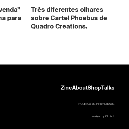
venda” 
Três diferentes olhares 
a para 
sobre Cartel Phoebus de 
Quadro Creations.
Zine
About
Shop
Talks
POLITICA DE PRIVACIDADE
developed by t0fu.tech