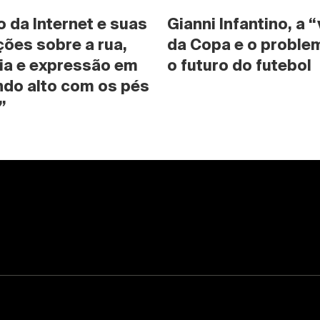
da Internet e suas 
Gianni Infantino, a “
ões sobre a rua, 
da Copa e o problem
ia e expressão em 
o futuro do futebol
do alto com os pés 
”