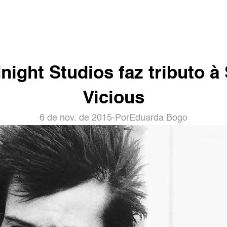
night Studios faz tributo à 
Vicious
6 de nov. de 2015
-
Por
Eduarda Bogo