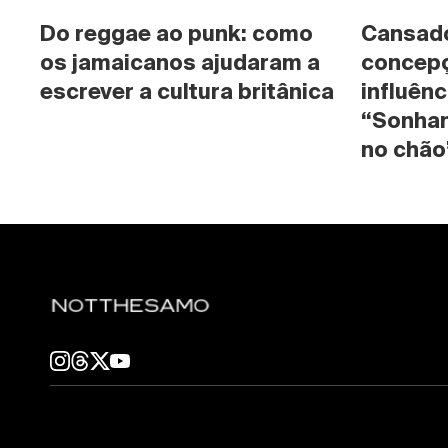
Do reggae ao punk: como 
Cansado 
os jamaicanos ajudaram a 
concepç
escrever a cultura britânica
influênc
“Sonhan
no chão