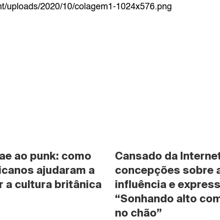
ent/uploads/2020/10/colagem1-1024x576.png
ae ao punk: como 
Cansado da Internet
icanos ajudaram a 
concepções sobre a 
 a cultura britânica
influência e expres
“Sonhando alto com
no chão”