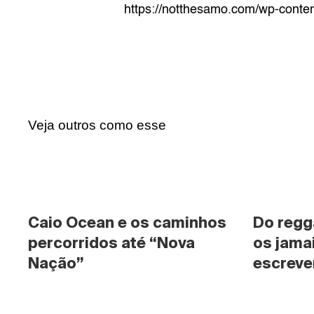
https://notthesamo.com/wp-cont
Veja outros como esse
Caio Ocean e os caminhos 
Do regg
percorridos até “Nova 
os jama
Nação”
escrever