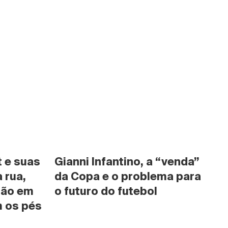
 e suas 
Gianni Infantino, a “venda” 
rua, 
da Copa e o problema para 
são em 
o futuro do futebol
 os pés 