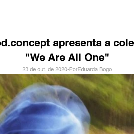
d.concept apresenta a cole
"We Are All One"
23 de out. de 2020
-
Por
Eduarda Bogo